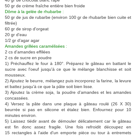
40 gr de chocolat blanc râpé
50 gr de crème fraîche entière bien froide
Dôme à la gelée de rhubarbe :
50 gr de jus de rubarbe (environ 100 gr de rhubarbe bien cuite et
filtrée)
60 gr de sirop d'orgeat
20 gr d'eau
1/2 gr d'agar agar
Amandes grillées caramélisées :
2 cs d'amandes effilées
2 cs de sucre en poudre
1) Préchauffez le four à 180°. Préparez le gâteau en battant le
sucre avec l'oeuf jusqu'à ce que le mélange blanchisse et soit
mousseux.
2) Ajoutez le beurre, mélangez puis incorporez la farine, la levure
et battez jusqu'à ce que la pâte soit bien lisse.
3) Ajoutez la crème soja, la poudre d'amandes et les amandes
concassées.
4) Versez la pâte dans une plaque à gâteau roulé (26 X 30)
beurrée si pas en silicone et étalez bien. Enfournez pour 10
minutes environ.
5) Laissez tiédir avant de démouler délicatement car le gâteau
est fin donc assez fragile. Une fois refroidit découpez en
15 rectangles à l'aide d'un emporte pièce ou tour à entremets