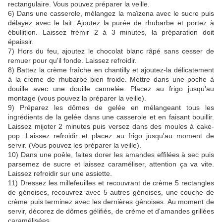
rectangulaire. Vous pouvez préparer la veille.
6) Dans une casserole, mélangez la maïzena avec le sucre puis
délayez avec le lait. Ajoutez la purée de rhubarbe et portez à
ébullition. Laissez frémir 2 à 3 minutes, la préparation doit
épaissir.
7) Hors du feu, ajoutez le chocolat blanc râpé sans cesser de
remuer pour qu'il fonde. Laissez refroidir.
8) Battez la crème fraîche en chantilly et ajoutez-la délicatement
à la crème de rhubarbe bien froide. Mettre dans une poche à
douille avec une douille cannelée. Placez au frigo jusqu'au
montage (vous pouvez la préparer la veille).
9) Préparez les dômes de gelée en mélangeant tous les
ingrédients de la gelée dans une casserole et en faisant bouillir.
Laissez mijoter 2 minutes puis versez dans des moules à cake-
pop. Laissez refroidir et placez au frigo jusqu'au moment de
servir. (Vous pouvez les préparer la veille).
10) Dans une poêle, faites dorer les amandes effilées à sec puis
parsemez de sucre et laissez caraméliser, attention ça va vite.
Laissez refroidir sur une assiette.
11) Dressez les millefeuilles et recouvrant de crème 5 rectangles
de génoises, recouvrez avec 5 autres génoises, une couche de
crème puis terminez avec les dernières génoises. Au moment de
servir, décorez de dômes gélifiés, de crème et d'amandes grillées
caramélisées.