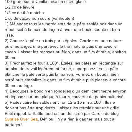
100 gr de sucre vanillé mixé en sucre glace
1/2 cc de levure
1/2 cc de thé matcha
1 cc de cacao non sucré (vanhouten)
1) Mélangez tous les ingrédients de la pâte sablée soit dans un
robot, soit à la main de façon à avoir une boule souple et bien
lisse.
2) Coupez la pâte en trois parts égales. Gardez-en une nature
puis mélangez une part avec le thé matcha puis une avec le
cacao. Laisser les reposez au frigo, dans un film étirable, environ
30 mn.
3) Préchauffez le four à 180°. Étalez, les pâtes en rectangle sur
un plan de travail légèrement fariné, superposez-les : la pâte
blanche, la pâte verte puis la marron. Formez un boudin bien
serré puis emballez-le dans un film étirable puis placez-le encore
30 mn au frigo.
4) Découpez le boudin en rondelles d'un demi centimètre environ
et déposez sur une plaque à four recouverte de papier sulfurisé.
5) Faîtes cuire les sablés environ 12 à 15 mn à 180°. Ils ne
doivent pas être trop dorés. Laissez les refroidir sur une grille.
Petit rappel: la Battle food est un défi créé par Carole du blog
Sunrise Over Sea
. Défi ou il n'y a rien à gagner mais tout à
partager!