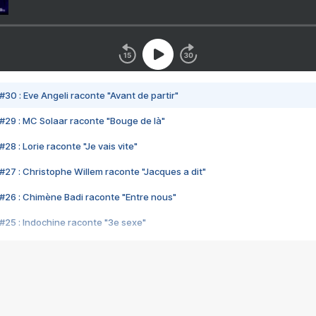
#30 : Eve Angeli raconte "Avant de partir"
#29 : MC Solaar raconte "Bouge de là"
28 : Lorie raconte "Je vais vite"
#27 : Christophe Willem raconte "Jacques a dit"
#26 : Chimène Badi raconte "Entre nous"
#25 : Indochine raconte "3e sexe"
#24 : Zaho raconte "C'est chelou"
#23 : Patrick Bruel raconte "Au café des délices"
#22 : Kyo raconte "Le chemin"