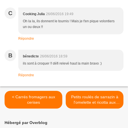
C
Cooking Julia
26/06/2016 19:49
Oh la la, ils donnent le tournis ! Mais je t'en pique volontiers
un ou deux !!
Répondre
B
bénedicte
26/06/2016 18:59
ils sont à croquer !! défi relevé haut la main bravo :)
Répondre
< Carrés fromagers aux
Petits roulés de sarrazin à
cerises
l'omelette et ricotta aux
poivron rouge >
Hébergé par Overblog