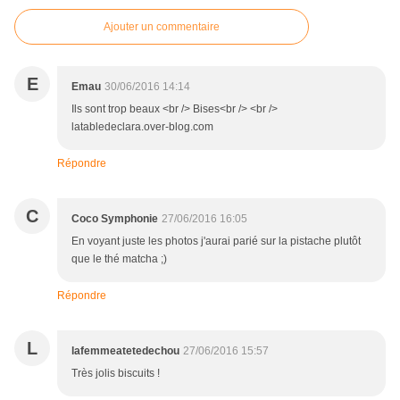
Ajouter un commentaire
E
Emau
30/06/2016 14:14
Ils sont trop beaux <br /> Bises<br /> <br />
latabledeclara.over-blog.com
Répondre
C
Coco Symphonie
27/06/2016 16:05
En voyant juste les photos j'aurai parié sur la pistache plutôt
que le thé matcha ;)
Répondre
L
lafemmeatetedechou
27/06/2016 15:57
Très jolis biscuits !