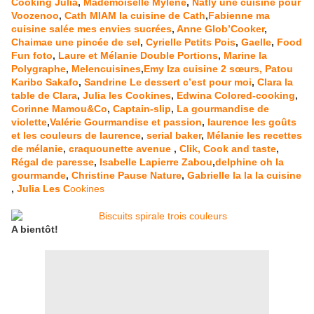
Cooking Julia
,
Mademoiselle Mylène
,
Natly une cuisine pour
Voozenoo
,
Cath MIAM la cuisine de Cath
,
Fabienne ma
cuisine salée mes envies sucrées
,
Anne Glob’Cooker
,
Chaimae une pincée de sel
,
Cyrielle Petits Pois
,
Gaelle
,
Food
Fun foto
,
Laure et Mélanie Double Portions
,
Marine la
Polygraphe
,
Melencuisines
,
Emy Iza cuisine 2 sœurs,
Patou
Karibo Sakafo
,
Sandrine Le dessert c’est pour moi
,
Clara la
table de Clara
,
Julia les Cookines
,
Edwina Colored-cooking
,
Corinne Mamou&Co
,
Captain-slip
,
La gourmandise de
violette
,
Valérie Gourmandise et passion
,
laurence les goûts
et les couleurs de laurence
,
serial baker
,
Mélanie les recettes
de mélanie
,
craquounette avenue
,
Clik, Cook and taste
,
Régal de paresse
,
Isabelle Lapierre Zabou
,
delphine oh la
gourmande
,
Christine Pause Nature
,
Gabrielle la la la cuisine
,
Julia Les C
ookines
A bientôt!