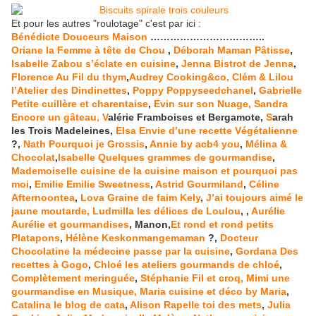
Et pour les autres "roulotage" c'est par ici :
Bénédicte Douceurs Maison
……………………………..
Oriane la Femme à tête de Chou
,
Déborah Maman Pâtisse
,
Isabelle Zabou s’éclate en cuisine
,
Jenna Bistrot de Jenna
,
Florence Au Fil du thym
,
Audrey Cooking&co,
Clém & Lilou
l’Atelier des Dindinettes
,
Poppy Poppyseedchanel
,
Gabrielle
Petite cuillère et charentaise
,
Evin sur son Nuage,
Sandra
Encore un gâteau,
V
a
lérie Framboises et Bergamote,
S
arah
les Trois Madeleines,
Elsa Envie d’une recette Végétalienne
?,
Nath Pourquoi je Grossis
,
Annie by acb4 you
,
Mélina &
Chocolat
,
Isabelle Quelques grammes de gourmandise
,
Mademoiselle cuisine de la cuisine maison et pourquoi pas
moi
,
Emilie Emilie Sweetness
,
Astrid Gourmiland
,
Céline
Afternoontea
,
Lova Graine de faim Kely
,
J’ai toujours aimé le
jaune moutarde,
Ludmilla les délices de Loulou
,
,
Aurélie
Aurélie et gourmandises
, Manon,
Et rond et rond petits
Platapons
,
Hélène Keskonmangemaman
?,
Docteur
Chocolatine la médecine passe par la cuisine
,
Gordana Des
recettes à Gogo
,
Chloé les ateliers gourmands de chloé
,
Complètement meringuée
,
Stéphanie Fil et croq,
Mimi une
gourmandise en Musique,
Maria cuisine et déco by Maria
,
Catalina le blog de cata
,
Alison Rapelle toi des mets
,
Julia