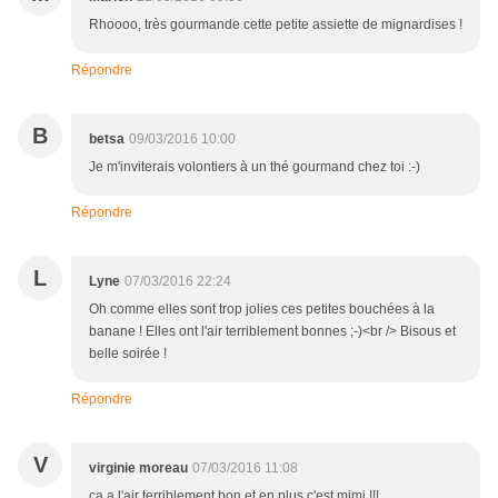
Rhoooo, très gourmande cette petite assiette de mignardises !
Répondre
B
betsa
09/03/2016 10:00
Je m'inviterais volontiers à un thé gourmand chez toi :-)
Répondre
L
Lyne
07/03/2016 22:24
Oh comme elles sont trop jolies ces petites bouchées à la
banane ! Elles ont l'air terriblement bonnes ;-)<br /> Bisous et
belle soirée !
Répondre
V
virginie moreau
07/03/2016 11:08
ça a l'air terriblement bon et en plus c'est mimi !!!