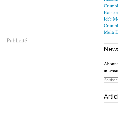
Crumbl
Boisso
Idée M
Crumbl
Multi D
Publicité
News
Abonnez
nouveau
Arti