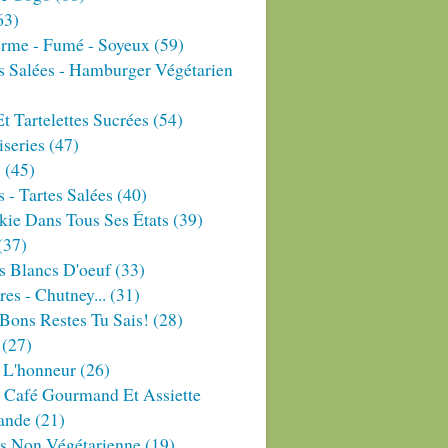
63)
erme - Fumé - Soyeux
(59)
s Salées - Hamburger Végétarien
Et Tartelettes Sucrées
(54)
series
(47)
s
(45)
 - Tartes Salées
(40)
ie Dans Tous Ses États
(39)
(37)
s Blancs D'oeuf
(33)
res - Chutney...
(31)
Bons Restes Tu Sais!
(28)
(27)
 L'honneur
(26)
 Café Gourmand Et Assiette
ande
(21)
es Non Végétarienne
(19)