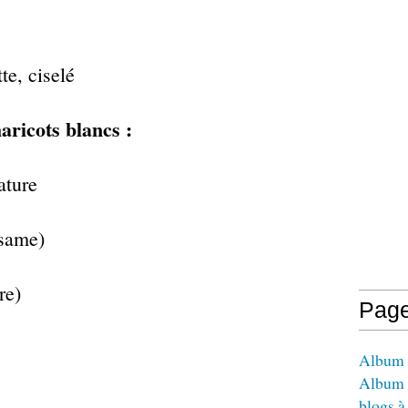
te, ciselé
aricots blancs :
ature
ésame)
re)
Pag
Album -
Album 
blogs à 