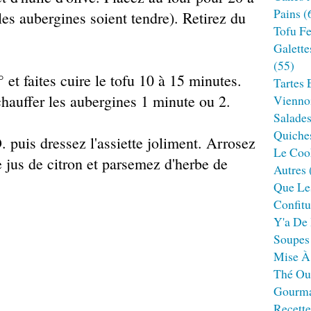
Pains
(
les aubergines soient tendre). Retirez du
Tofu F
Galette
(55)
et faites cuire le tofu 10 à 15 minutes.
Tartes 
échauffer les aubergines 1 minute ou 2.
Viennoi
Salade
Quiches
 puis dressez l'assiette joliment. Arrosez
Le Cook
e jus de citron et parsemez d'herbe de
Autres
Que Le
Confitu
Y'a De 
Soupes
Mise À
Thé Ou
Gourm
Recett