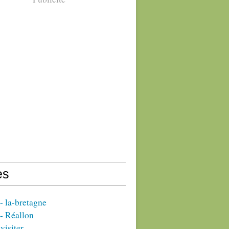
es
 la-bretagne
- Réallon
visiter