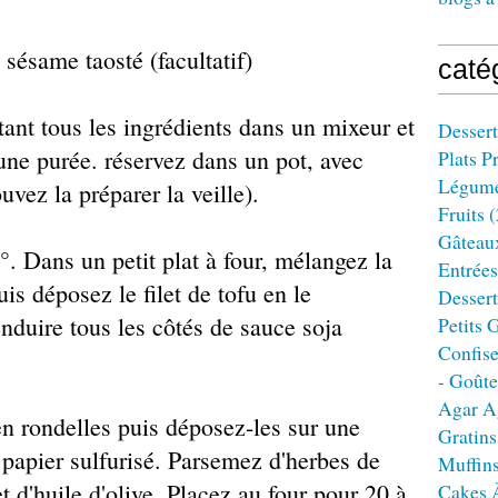
sésame taosté (facultatif)
caté
tant tous les ingrédients dans un mixeur et
Dessert
'une purée. réservez dans un pot, avec
Plats P
Légum
uvez la préparer la veille).
Fruits
(
Gâteau
°. Dans un petit plat à four, mélangez la
Entrées
is déposez le filet de tofu en le
Dessert
enduire tous les côtés de sauce soja
Petits 
Confise
- Goûte
Agar A
en rondelles puis déposez-les sur une
Gratins
 papier sulfurisé. Parsemez d'herbes de
Muffin
et d'huile d'olive. Placez au four pour 20 à
Cakes 