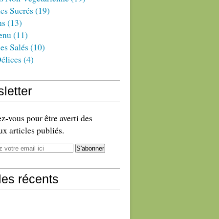
es Sucrés
(19)
ns
(13)
enu
(11)
es Salés
(10)
élices
(4)
letter
-vous pour être averti des
x articles publiés.
cles récents