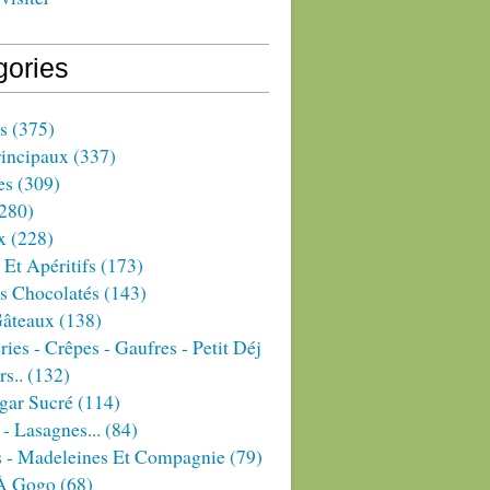
gories
s
(375)
rincipaux
(337)
es
(309)
280)
x
(228)
 Et Apéritifs
(173)
s Chocolatés
(143)
Gâteaux
(138)
ries - Crêpes - Gaufres - Petit Déj
rs..
(132)
gar Sucré
(114)
 - Lasagnes...
(84)
s - Madeleines Et Compagnie
(79)
À Gogo
(68)